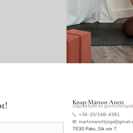
Knap-Márton Anett
ot!
Jógaoktató és gerincterápiá
+36-20/348-4381
martonanettjoga@gmail
7030 Paks, Sík sor 7.