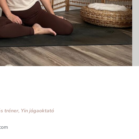
s tréner, Yin jógaoktató
.com