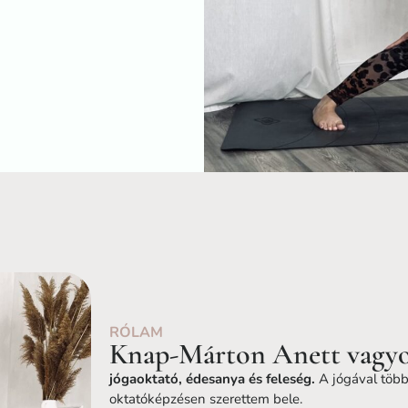
RÓLAM
Knap-Márton Anett vagyo
jógaoktató, édesanya és feleség.
A jógával többs
oktatóképzésen szerettem bele.