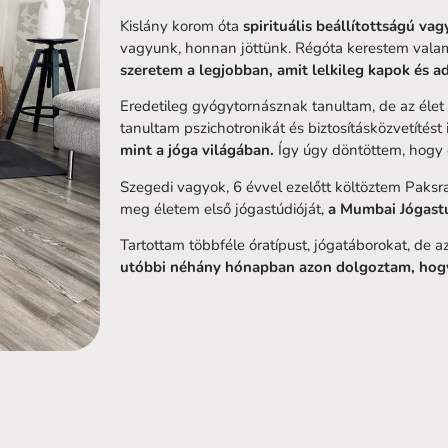
Kislány korom óta
spirituális beállítottságú vag
vagyunk, honnan jöttünk. Régóta kerestem valam
szeretem a legjobban, amit lelkileg kapok és a
Eredetileg gyógytornásznak tanultam, de az éle
tanultam pszichotronikát és biztosításközvetítést 
mint a jóga világában.
Így úgy döntöttem, hogy e
Szegedi vagyok, 6 évvel ezelőtt költöztem Paksra
meg életem első jógastúdióját,
a Mumbai Jógastú
Tartottam többféle óratípust, jógatáborokat, de a
utóbbi néhány hónapban azon dolgoztam, hogy