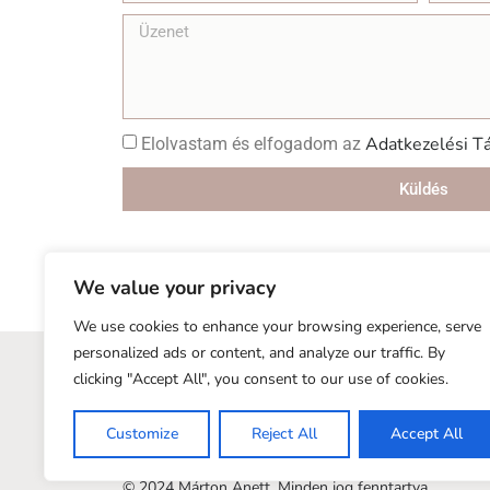
Adatkezelési T
Elolvastam és elfogadom az
Küldés
We value your privacy
We use cookies to enhance your browsing experience, serve
personalized ads or content, and analyze our traffic. By
Kezdőlap
Fiókom
Online Videótár
Rólam
Á
clicking "Accept All", you consent to our use of cookies.
Customize
Reject All
Accept All
Adatkezelési Tájékoztató
|
Általános Szerződési Feltét
© 2024 Márton Anett. Minden jog fenntartva.