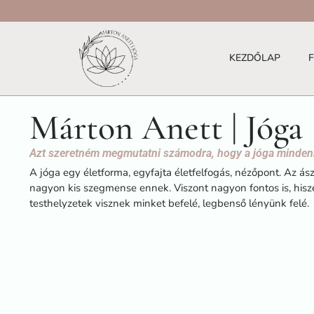
KEZDŐLAP
Márton Anett | Jóga
Azt szeretném megmutatni számodra, hogy a jóga minden
A jóga egy életforma, egyfajta életfelfogás, nézőpont. Az á
nagyon kis szegmense ennek. Viszont nagyon fontos is, his
testhelyzetek visznek minket befelé, legbenső lényünk felé.