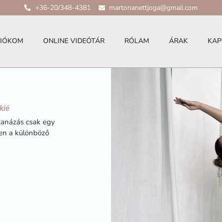
+36-20/348-4381
martonanettjoga@gmail.com
FIÓKOM
ONLINE VIDEÓTÁR
RÓLAM
ÁRAK
KAP
kié
szanázás csak egy
zen a különböző