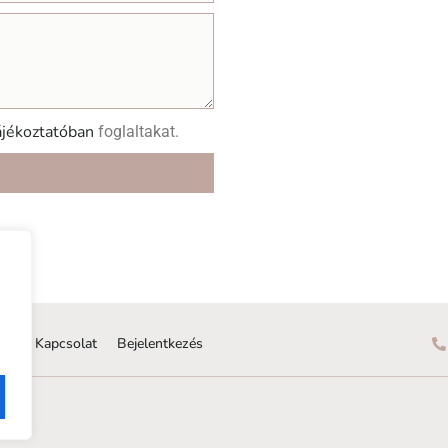
ájékoztatóban
foglaltakat.
rak
Kapcsolat
Bejelentkezés
elek