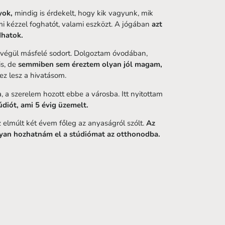
yok,
mindig is érdekelt, hogy kik vagyunk, mik
i kézzel foghatót, valami eszközt. A jógában
azt
dhatok.
t végül másfelé sodort. Dolgoztam óvodában,
is, de
semmiben sem éreztem olyan jól magam,
z lesz a hivatásom.
, a szerelem hozott ebbe a városba. Itt nyitottam
diót, ami 5 évig üzemelt.
z elmúlt két évem főleg az anyaságról szólt.
Az
an hozhatnám el a stúdiómat az otthonodba.