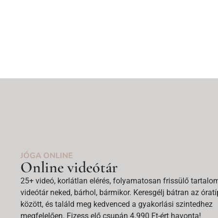
JÓGA ONLINE
Online videótár
25+ videó, korlátlan elérés, folyamatosan frissülő tartalo
videótár neked, bárhol, bármikor. Keresgélj bátran az órat
között, és találd meg kedvenced a gyakorlási szintedhez
megfelelően. Fizess elő csupán 4.990 Ft-ért havonta!