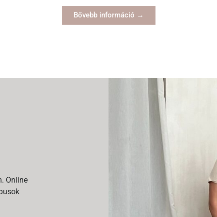
Bővebb információ →
m. Online
ípusok