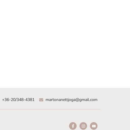
+36-20/348-4381
martonanettjoga@gmail.com