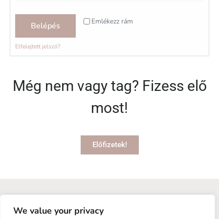
Emlékezz rám
Belépés
Elfelejtett jelszó?
Még nem vagy tag? Fizess elő
most!
Előfizetek!
+36-20/348-4381
martonanettjoga@gmail.com
We value your privacy