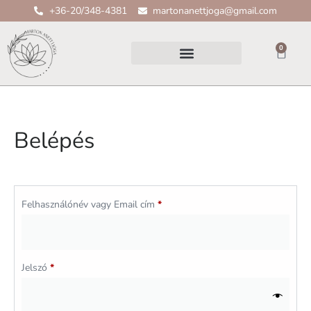
+36-20/348-4381
martonanettjoga@gmail.com
0
Belépés
Felhasználónév vagy Email cím
*
Jelszó
*